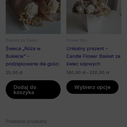
do
wiel
220,00 z
war
Opc
mo
wyb
Bukiety ze Świec
Flower Box
na
Świeca „Róża w
Unikalny prezent –
stro
Bukiecie” –
Candle Flower Basket ze
pro
podziękowanie dla gości
świec sojowych
25,00
zł
140,00
zł
–
220,00
zł
Dodaj do
Wybierz opcje
koszyka
Podobne produkty