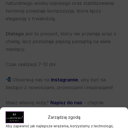
naturalnego wosku sojowego oraz stabilizowanej
hortensji powstaje kompozycja, która łączy
elegancję z trwałością.
Dlatego
jest to prezent, który nie przemija wraz z
chwilą, lecz pozostaje piękną pamiątką na wiele
miesięcy.
Czas realizacji 7-10 dni
Obserwuj nas na
Instagramie
, aby być na
bieżąco z nowościami, promocjami i inspiracjami!
Masz własną wizję?
Napisz do nas
– chętnie
stworzymy coś wyjątkowego, tylko dla Ciebie.
Zarządzaj zgodą
Aby zapewnić jak najlepsze wrażenia, korzystamy z technologii,