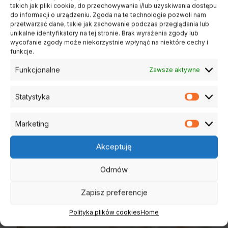
takich jak pliki cookie, do przechowywania i/lub uzyskiwania dostępu
do informacji o urządzeniu. Zgoda na te technologie pozwoli nam
przetwarzać dane, takie jak zachowanie podczas przeglądania lub
unikalne identyfikatory na tej stronie. Brak wyrażenia zgody lub
DOBIERZ DO PREZENTU
wycofanie zgody może niekorzystnie wpłynąć na niektóre cechy i
Dodatki do zamówienia
funkcje.
Uzupełnij prezent o elegancki dodatek i stwórz jeszcze
Funkcjonalne
Zawsze aktywne
bardziej wyjątkowy zestaw.
Statystyka
Statysty
Marketing
Marketi
Akceptuję
Odmów
Zapisz preferencje
Polityka plików cookies
Home