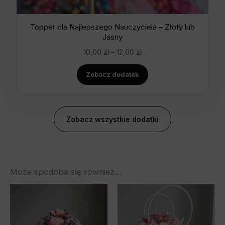
Topper dla Najlepszego Nauczyciela – Złoty lub
Jasny
10,00
zł
–
12,00
zł
Zobacz dodatek
Zobacz wszystkie dodatki
Może spodoba się również…
Zakres
Ten
cen:
pro
od
140,00 z
ma