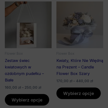
Zakres
Zakres
Ten
Ten
cen:
cen:
produkt
pro
od
od
160,00 zł
ma
170,00 z
ma
do
do
wiele
wiel
250,00 zł
440,00 
wariantów.
war
Opcje
Opc
można
mo
wybrać
wyb
Flower Box
Flower Box
na
na
Zestaw świec
Kwiaty, Które Nie Więdną
stronie
stro
kwiatowych w
na Prezent – Candle
produktu
pro
ozdobnym pudełku –
Flower Box Szary
Białe
170,00
zł
–
440,00
zł
160,00
zł
–
250,00
zł
Wybierz opcje
Wybierz opcje