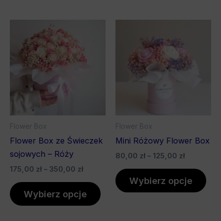
Zakres
Zakres
Ten
Ten
cen:
cen:
produkt
pro
od
od
175,00 zł
ma
80,00 zł
ma
do
do
wiele
wiel
350,00 zł
125,00 zł
wariantów.
war
Opcje
Opc
można
mo
wybrać
wyb
Flower Box
Flower Box
na
na
Flower Box ze Świeczek
Mini Różowy Flower Box
stronie
stro
sojowych – Róży
80,00
zł
–
125,00
zł
produktu
pro
175,00
zł
–
350,00
zł
Wybierz opcje
Wybierz opcje