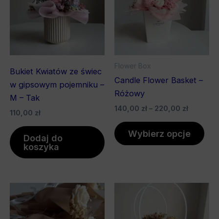
do
wiel
220,00 z
war
Opc
mo
wyb
Flower Box
Bukiet Kwiatów ze świec
na
Candle Flower Basket –
w gipsowym pojemniku –
stro
Różowy
M – Tak
pro
140,00
zł
–
220,00
zł
110,00
zł
Wybierz opcje
Dodaj do
koszyka
Zakres
Ten
cen:
pro
od
140,00 z
ma