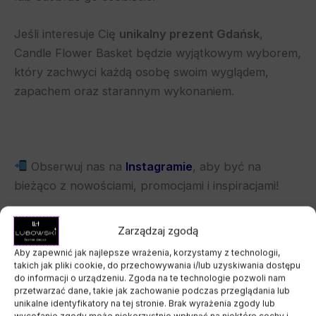
Jeśli interesuje Cię
unikalny prezent Gdańsk
,
Candle Flower Basket będzie wyjątkowym wyborem,
który zachwyci każdą osobę swoim wyglądem,
zapachem oraz starannym wykonaniem.
Obserwuj nas na
Instagramie
, aby być na
bieżąco z nowościami, promocjami i inspiracjami!
Masz własną wizję?
Napisz do nas
– chętnie
Zarządzaj zgodą
stworzymy coś wyjątkowego, tylko dla Ciebie.
Aby zapewnić jak najlepsze wrażenia, korzystamy z technologii,
takich jak pliki cookie, do przechowywania i/lub uzyskiwania dostępu
do informacji o urządzeniu. Zgoda na te technologie pozwoli nam
przetwarzać dane, takie jak zachowanie podczas przeglądania lub
unikalne identyfikatory na tej stronie. Brak wyrażenia zgody lub