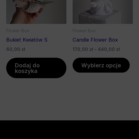
war
Opc
mo
wyb
Flower Box
Flower Box
na
Bukiet Kwiatów S
Candle Flower Box
stro
60,00
zł
170,00
zł
–
440,00
zł
pro
Dodaj do
Wybierz opcje
koszyka