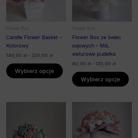
Opcje
Opc
można
mo
wybrać
wyb
Flower Box
Flower Box
na
na
Candle Flower Basket –
Flower Box ze świec
stronie
stro
Kolorowy
sojowych – Miś,
produktu
pro
welurowe pudełko
140,00
zł
–
220,00
zł
80,00
zł
–
130,00
zł
Wybierz opcje
Wybierz opcje
Zakres
Ten
cen:
pro
od
170,00 z
ma
do
wiel
440,00 