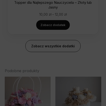
Topper dla Najlepszego Nauczyciela – Złoty lub
Jasny
10,00
zł
–
12,00
zł
Zobacz dodatek
Zobacz wszystkie dodatki
Podobne produkty
Zakres
Zakres
Ten
Ten
cen:
cen:
produkt
pro
od
od
140,00 zł
ma
80,00 zł
ma
do
do
wiele
wiel
220,00 zł
130,00 zł
wariantów.
war