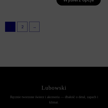
1
2
→
Lubowski
Ręcznie tworzone świece i akcesoria — dbałość o detal, zapach i
klimat.