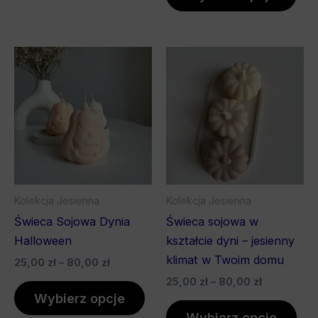
Zakres
Zakres
Ten
Ten
cen:
cen:
produkt
pro
od
od
25,00 zł
ma
25,00 zł
ma
do
do
wiele
wiel
80,00 zł
80,00 zł
wariantów.
war
Opcje
Opc
można
mo
wybrać
wyb
Kolekcja Jesienna
Kolekcja Jesienna
na
na
Świeca Sojowa Dynia
Świeca sojowa w
stronie
stro
Halloween
kształcie dyni – jesienny
produktu
pro
klimat w Twoim domu
25,00
zł
–
80,00
zł
25,00
zł
–
80,00
zł
Wybierz opcje
Wybierz opcje