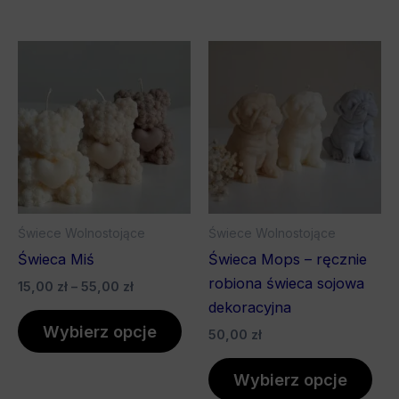
Zakres
Ten
Ten
cen:
produkt
pro
od
15,00 zł
ma
ma
do
wiele
wiel
55,00 zł
wariantów.
war
Opcje
Opc
można
mo
wybrać
wyb
Świece Wolnostojące
Świece Wolnostojące
na
na
Świeca Miś
Świeca Mops – ręcznie
stronie
stro
robiona świeca sojowa
15,00
zł
–
55,00
zł
produktu
pro
dekoracyjna
Wybierz opcje
50,00
zł
Wybierz opcje