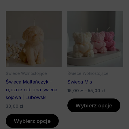
Zakres
Ten
Ten
cen:
produkt
pro
od
ma
15,00 zł
ma
do
wiele
wiel
55,00 zł
wariantów.
war
Opcje
Opc
można
mo
wybrać
wyb
Świece Wolnostojące
Świece Wolnostojące
na
na
Świeca Maltańczyk –
Świeca Miś
stronie
stro
ręcznie robiona świeca
15,00
zł
–
55,00
zł
produktu
pro
sojowa | Lubowski
Wybierz opcje
30,00
zł
Wybierz opcje