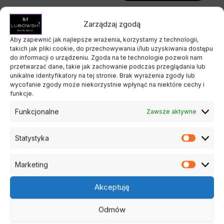
Zarządzaj zgodą
Zakres
Ten
Ten
cen:
Aby zapewnić jak najlepsze wrażenia, korzystamy z technologii,
produkt
pro
takich jak pliki cookie, do przechowywania i/lub uzyskiwania dostępu
od
do informacji o urządzeniu. Zgoda na te technologie pozwoli nam
20,00 zł
ma
ma
przetwarzać dane, takie jak zachowanie podczas przeglądania lub
do
wiele
wiel
unikalne identyfikatory na tej stronie. Brak wyrażenia zgody lub
25,00 zł
wycofanie zgody może niekorzystnie wpłynąć na niektóre cechy i
wariantów.
war
funkcje.
Opcje
Opc
Funkcjonalne
Zawsze aktywne
można
mo
wybrać
wyb
Świece Wolnostojące
Świece Wolnostojące
Statystyka
na
na
Statysty
Świeca Para
Świeca Pudel – ręcznie
stronie
stro
robiona świeca sojowa |
20,00
zł
–
25,00
zł
Marketing
produktu
pro
Marketi
Lubowski Candle
Akceptuję
Wybierz opcje
60,00
zł
Odmów
Wybierz opcje