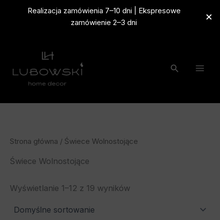
Przejdź
Realizacja zamówienia 7–10 dni | Ekspresowe
do
zamówienie 2–3 dni
treści
Szukaj
Strona główna
/ Świece Wolnostojące
Świece Wolnostojące
Wyświetlanie 1–12 z 19 wyników