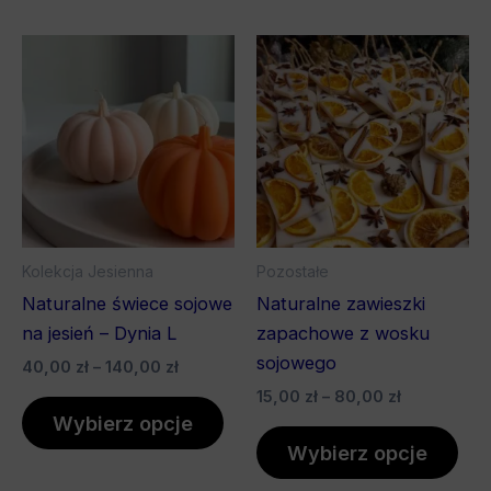
Zakres
Zakres
Ten
Ten
cen:
cen:
produkt
pro
od
od
40,00 zł
ma
15,00 zł
ma
do
do
wiele
wiel
140,00 zł
80,00 zł
wariantów.
war
Opcje
Opc
można
mo
wybrać
wyb
Kolekcja Jesienna
Pozostałe
na
na
Naturalne świece sojowe
Naturalne zawieszki
stronie
stro
na jesień – Dynia L
zapachowe z wosku
produktu
pro
sojowego
40,00
zł
–
140,00
zł
15,00
zł
–
80,00
zł
Wybierz opcje
Wybierz opcje