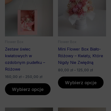
160,00 zł
ma
80,00 zł
ma
do
do
wiele
wiel
250,00 zł
125,00 zł
wariantów.
war
Opcje
Opc
można
mo
wybrać
wyb
Flower Box
Flower Box
na
na
Zestaw świec
Mini Flower Box Biało-
stronie
stro
kwiatowych w
Różowy – Kwiaty, Które
produktu
pro
ozdobnym pudełku –
Nigdy Nie Zwiędną
Różowe
80,00
zł
–
125,00
zł
160,00
zł
–
250,00
zł
Wybierz opcje
Wybierz opcje
Zakres
Zakres
Ten
Ten