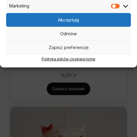
Marketing
Marketi
Akceptuję
Odmów
Zapisz preferencje
Polityka plików cookies
Home
Zawieszka zapachowa z wosku sojowego z
muszelkami
15,00
zł
Zobacz dodatek