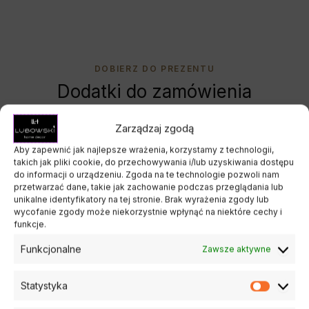
DOBIERZ DO PREZENTU
Dodatki do zamówienia
Uzupełnij prezent o elegancki dodatek i stwórz jeszcze
Zarządzaj zgodą
bardziej wyjątkowy zestaw.
Aby zapewnić jak najlepsze wrażenia, korzystamy z technologii,
takich jak pliki cookie, do przechowywania i/lub uzyskiwania dostępu
do informacji o urządzeniu. Zgoda na te technologie pozwoli nam
przetwarzać dane, takie jak zachowanie podczas przeglądania lub
unikalne identyfikatory na tej stronie. Brak wyrażenia zgody lub
wycofanie zgody może niekorzystnie wpłynąć na niektóre cechy i
funkcje.
Funkcjonalne
Zawsze aktywne
Statystyka
Statysty