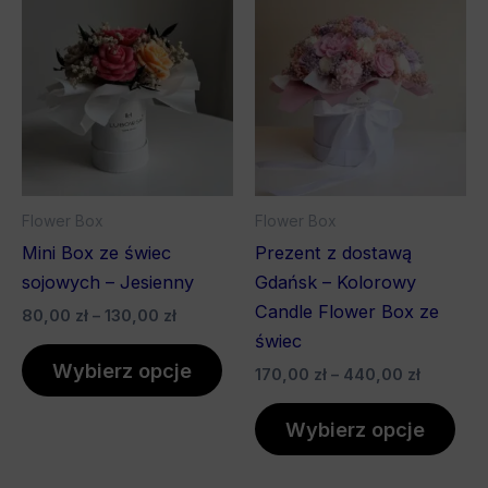
cen:
cen:
produkt
pro
od
od
80,00 zł
ma
170,00 z
ma
do
do
wiele
wiel
130,00 zł
440,00 
wariantów.
war
Opcje
Opc
można
mo
wybrać
wyb
Flower Box
Flower Box
na
na
Mini Box ze świec
Prezent z dostawą
stronie
stro
sojowych – Jesienny
Gdańsk – Kolorowy
produktu
pro
Candle Flower Box ze
80,00
zł
–
130,00
zł
świec
Wybierz opcje
170,00
zł
–
440,00
zł
Wybierz opcje