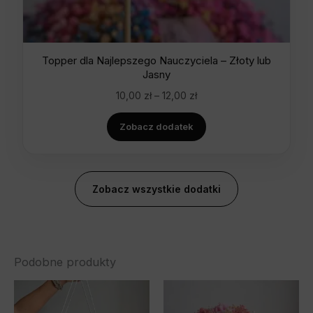
Topper dla Najlepszego Nauczyciela – Złoty lub
Jasny
10,00
zł
–
12,00
zł
Zobacz dodatek
Zobacz wszystkie dodatki
Podobne produkty
Zakres
Zakres
Ten
Ten
cen:
cen:
produkt
pro
od
od