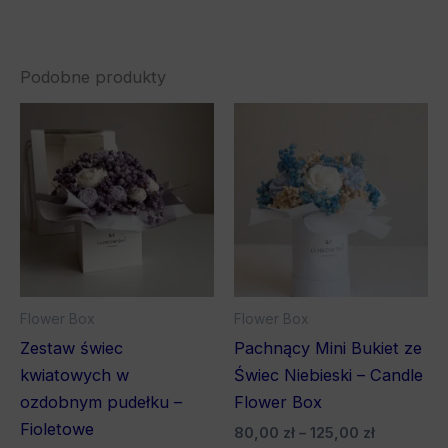
Podobne produkty
Zakres
Zakres
Ten
Ten
cen:
cen:
produkt
pro
od
od
160,00 zł
ma
80,00 zł
ma
do
do
wiele
wiel
250,00 zł
125,00 zł
wariantów.
war
Opcje
Opc
można
mo
wybrać
wyb
Flower Box
Flower Box
na
na
Zestaw świec
Pachnący Mini Bukiet ze
stronie
stro
kwiatowych w
Świec Niebieski – Candle
produktu
pro
ozdobnym pudełku –
Flower Box
Fioletowe
80,00
zł
–
125,00
zł