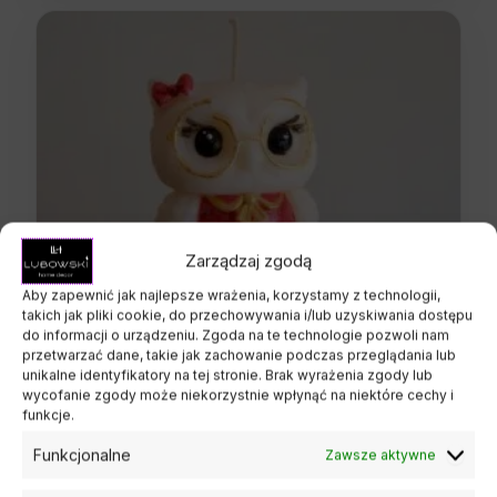
Zarządzaj zgodą
Aby zapewnić jak najlepsze wrażenia, korzystamy z technologii,
takich jak pliki cookie, do przechowywania i/lub uzyskiwania dostępu
do informacji o urządzeniu. Zgoda na te technologie pozwoli nam
przetwarzać dane, takie jak zachowanie podczas przeglądania lub
unikalne identyfikatory na tej stronie. Brak wyrażenia zgody lub
wycofanie zgody może niekorzystnie wpłynąć na niektóre cechy i
funkcje.
Funkcjonalne
Zawsze aktywne
Sowa na zakończenie roku szkolnego – dodatek
do flower boxa