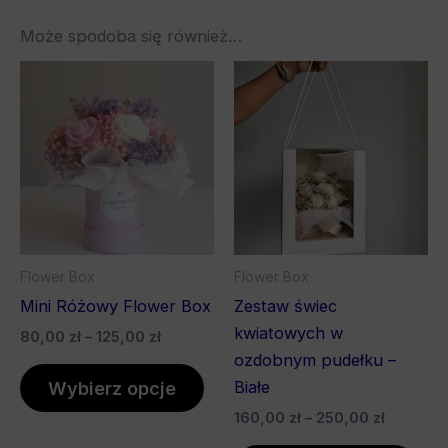
Może spodoba się również…
Zakres
Zakres
Ten
Ten
cen:
cen:
produkt
pro
od
od
80,00 zł
ma
160,00 z
ma
do
do
wiele
wiel
125,00 zł
250,00 z
wariantów.
war
Opcje
Opc
można
mo
wybrać
wyb
Flower Box
Flower Box
na
na
Mini Różowy Flower Box
Zestaw świec
stronie
stro
kwiatowych w
80,00
zł
–
125,00
zł
produktu
pro
ozdobnym pudełku –
Wybierz opcje
Białe
160,00
zł
–
250,00
zł