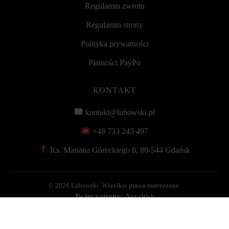
Regulamin zwrotu
Regulamin strony
Polityka prywatności
Płatności PayPo
KONTAKT
kontakt@lubowski.pl
+48 733 245 497
Ks. Mariana Góreckiego 8, 80-544 Gdańsk
©
2026 Lubowski. Wszelkie prawa zastrzeżone.
Twórca strony:
NexaWeb