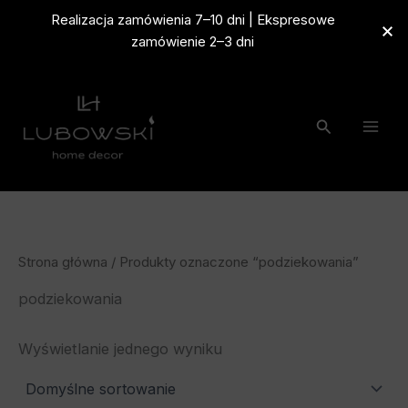
Przejdź
Realizacja zamówienia 7–10 dni | Ekspresowe
do
zamówienie 2–3 dni
treści
Szukaj
Strona główna
/ Produkty oznaczone “podziekowania”
podziekowania
Wyświetlanie jednego wyniku