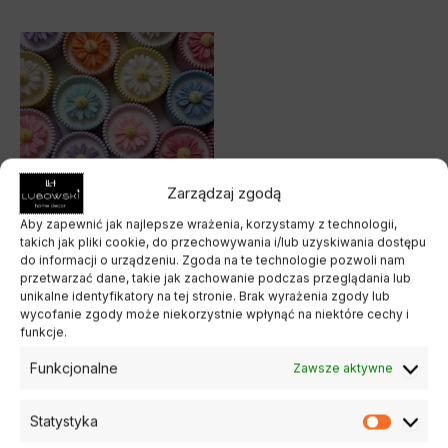
Ten
produkt
ma
wiele
wariantów.
Opcje
Zarządzaj zgodą
można
Aby zapewnić jak najlepsze wrażenia, korzystamy z technologii,
wybrać
takich jak pliki cookie, do przechowywania i/lub uzyskiwania dostępu
Świece w Gipsie
na
do informacji o urządzeniu. Zgoda na te technologie pozwoli nam
Świeca Stokrotka
przetwarzać dane, takie jak zachowanie podczas przeglądania lub
stronie
unikalne identyfikatory na tej stronie. Brak wyrażenia zgody lub
50,00
zł
produktu
wycofanie zgody może niekorzystnie wpłynąć na niektóre cechy i
funkcje.
Wybierz opcje
Funkcjonalne
Zawsze aktywne
Statystyka
Statysty