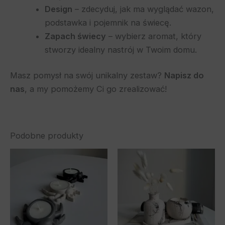
Design
– zdecyduj, jak ma wyglądać wazon,
podstawka i pojemnik na świecę.
Zapach świecy
– wybierz aromat, który
stworzy idealny nastrój w Twoim domu.
Masz pomysł na swój unikalny zestaw?
Napisz do
nas
, a my pomożemy Ci go zrealizować!
Podobne produkty
Zakres
Zakres
Ten
Ten
cen:
cen:
produkt
pro
od
od
55,00 zł
ma
120,00 zł
ma
do
do
wiele
wiel
60,00 zł
130,00 zł
wariantów.
war
Opcje
Opc