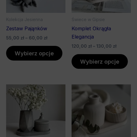
można
mo
wybrać
wyb
Kolekcja Jesienna
Świece w Gipsie
na
na
Zestaw Pająnków
Komplet Okrągła
stronie
stro
Elegancja
55,00
zł
–
60,00
zł
produktu
pro
120,00
zł
–
130,00
zł
Wybierz opcje
Wybierz opcje
Zakres
Ten
Ten
cen:
produkt
pro
od
115,00 zł
ma
ma
do
wiele
wiel
125,00 zł
wariantów.
war
Opcje
Opc