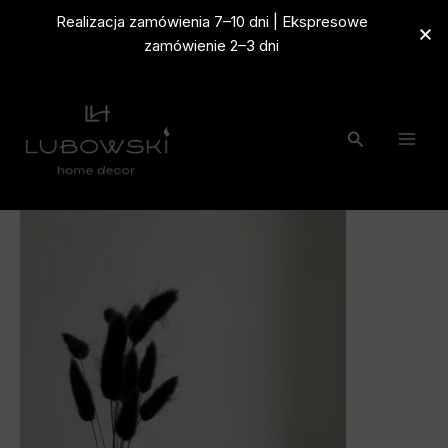
Przejdź
Realizacja zamówienia 7–10 dni | Ekspresowe
do
zamówienie 2–3 dni
treści
Szukaj
ilość
Zakres
Zestaw
z
cen:
Szkatułką
od
120,00 zł
do
130,00 zł