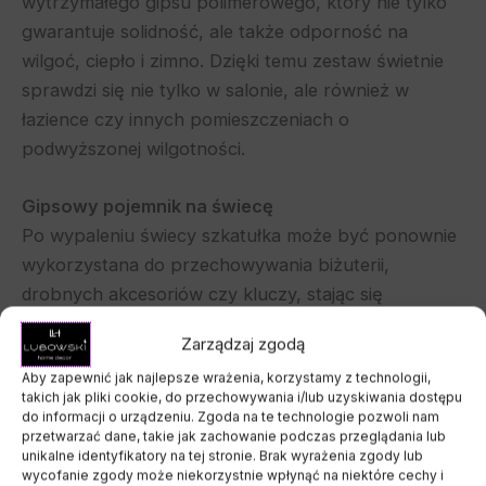
wytrzymałego gipsu polimerowego, który nie tylko
gwarantuje solidność, ale także odporność na
wilgoć, ciepło i zimno. Dzięki temu zestaw świetnie
sprawdzi się nie tylko w salonie, ale również w
łazience czy innych pomieszczeniach o
podwyższonej wilgotności.
Gipsowy pojemnik na świecę
Po wypaleniu świecy szkatułka może być ponownie
wykorzystana do przechowywania biżuterii,
drobnych akcesoriów czy kluczy, stając się
praktycznym elementem Twojego wnętrza.
Zarządzaj zgodą
Aby zapewnić jak najlepsze wrażenia, korzystamy z technologii,
Ręczne wykonanie
takich jak pliki cookie, do przechowywania i/lub uzyskiwania dostępu
Każdy zestaw wyróżnia się niepowtarzalnym
do informacji o urządzeniu. Zgoda na te technologie pozwoli nam
przetwarzać dane, takie jak zachowanie podczas przeglądania lub
charakterem – delikatne niedoskonałości w postaci
unikalne identyfikatory na tej stronie. Brak wyrażenia zgody lub
małych dziurek czy różnic w kolorze są naturalnym
wycofanie zgody może niekorzystnie wpłynąć na niektóre cechy i