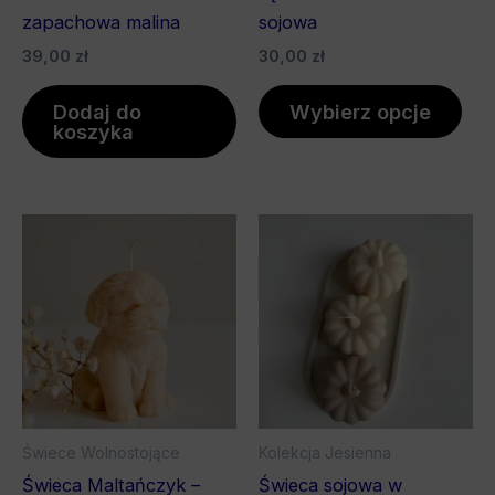
pro
zapachowa malina
sojowa
39,00
zł
30,00
zł
Dodaj do
Wybierz opcje
koszyka
Zakres
Ten
Ten
cen:
produkt
pro
od
ma
25,00 zł
ma
do
wiele
wiel
80,00 zł
wariantów.
war
Opcje
Opc
można
mo
wybrać
wyb
Świece Wolnostojące
Kolekcja Jesienna
na
na
Świeca Maltańczyk –
Świeca sojowa w