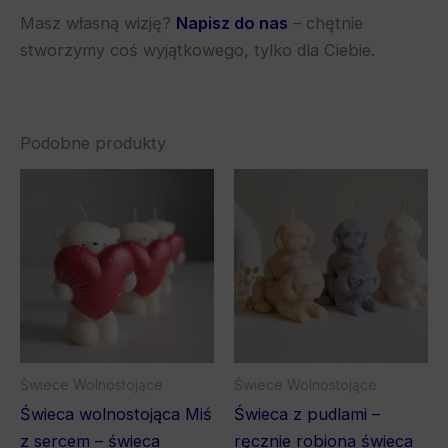
Masz własną wizję?
Napisz do nas
– chętnie
stworzymy coś wyjątkowego, tylko dla Ciebie.
Podobne produkty
Ten
pro
ma
wiel
war
Opc
mo
wyb
Świece Wolnostojące
Świece Wolnostojące
na
Świeca wolnostojąca Miś
Świeca z pudlami –
stro
z sercem – świeca
ręcznie robiona świeca