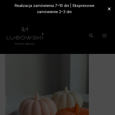
Przejdź
Realizacja zamówienia 7–10 dni | Ekspresowe
do
zamówienie 2–3 dni
treści
Szukaj
ilość
Zakres
Naturalne
świece
cen:
sojowe
na
od
jesień
–
40,00 zł
Dynia
L
do
140,00 zł