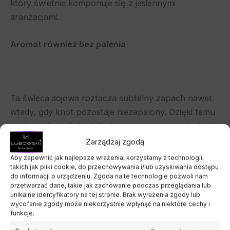
który świetnie komponuje się z jesiennymi
aranżacjami.
Aromat również bez palenia
Ta świeca sojowa roztacza subtelny zapach nawet
wtedy, gdy knot pozostaje niezapalony. Dzięki temu
możesz cieszyć się delikatną wonią przez cały dzień,
bez konieczności spalania wosku. To świetne
Zarządzaj zgodą
rozwiązanie dla osób, które chcą wypełnić
Aby zapewnić jak najlepsze wrażenia, korzystamy z technologii,
pomieszczenie przyjemnym aromatem w naturalny i
takich jak pliki cookie, do przechowywania i/lub uzyskiwania dostępu
do informacji o urządzeniu. Zgoda na te technologie pozwoli nam
dyskretny sposób. Co więcej, wybierając naturalne
przetwarzać dane, takie jak zachowanie podczas przeglądania lub
świece sojowe na jesień, zyskujesz pewność, że są
unikalne identyfikatory na tej stronie. Brak wyrażenia zgody lub
wycofanie zgody może niekorzystnie wpłynąć na niektóre cechy i
one bezpieczne, ekologiczne i stworzone z myślą o
funkcje.
zdrowiu.