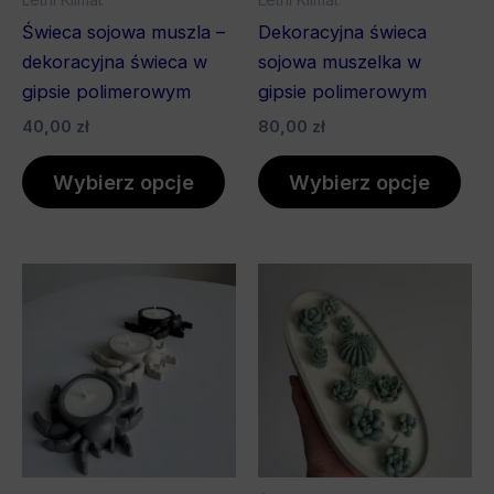
na
na
Świeca sojowa muszla –
Dekoracyjna świeca
stronie
stro
dekoracyjna świeca w
sojowa muszelka w
produktu
pro
gipsie polimerowym
gipsie polimerowym
40,00
zł
80,00
zł
Wybierz opcje
Wybierz opcje
Zakres
Ten
Ten
cen:
produkt
pro
od
55,00 zł
ma
ma
do
wiele
wiel
60,00 zł
wariantów.
war
Opcje
Opc
można
mo
wybrać
wyb