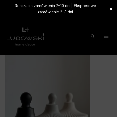
Przejdź
Realizacja zamówienia 7–10 dni | Ekspresowe
do
zamówienie 2–3 dni
treści
Szukaj
ilość
Zakres
Świeca
w
cen:
Szkatułce
od
50,00 zł
do
55,00 zł