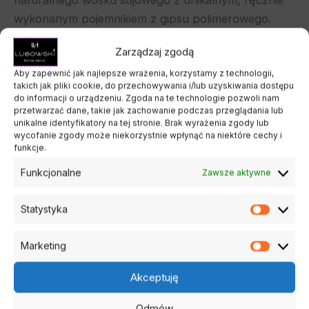
wykonanym pojemnikiem z gipsu polimerowego.
Szkatułka zachwyca swoim prostym, ale stylowym
Zarządzaj zgodą
designem, a po wypaleniu świecy może służyć jako
praktyczne miejsce do przechowywania biżuterii,
Aby zapewnić jak najlepsze wrażenia, korzystamy z technologii,
takich jak pliki cookie, do przechowywania i/lub uzyskiwania dostępu
kluczy czy innych drobiazgów.
do informacji o urządzeniu. Zgoda na te technologie pozwoli nam
przetwarzać dane, takie jak zachowanie podczas przeglądania lub
unikalne identyfikatory na tej stronie. Brak wyrażenia zgody lub
wycofanie zgody może niekorzystnie wpłynąć na niektóre cechy i
funkcje.
Specyfikacja produktu
:
Funkcjonalne
Zawsze aktywne
Pojemność: 90 ml
Statystyka
Statysty
Wymiary szkatułki: szerokość 8 cm,
wysokość 10 cm
Marketing
Marketi
Czas realizacji: 4-6 dni
Akceptuję
Odlewy z gipsu mogą posiadać drobne
Odmów