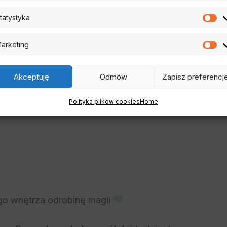
tatystyka
St
tetykę, funkcjonalność oraz komfort użytkowania.
arketing
Ma
Akceptuję
Odmów
Zapisz preferencj
psówka
Polityka plików cookies
Home
o wnętrza odrobinę magii