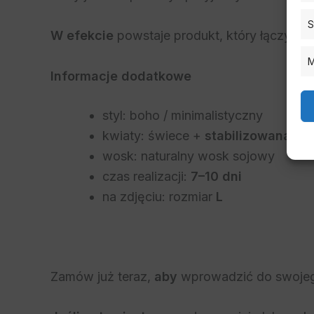
S
W efekcie
powstaje produkt, który łączy es
M
Informacje dodatkowe
styl: boho / minimalistyczny
kwiaty: świece +
stabilizowana gi
wosk: naturalny wosk sojowy
czas realizacji:
7–10 dni
na zdjęciu: rozmiar
L
Zamów już teraz,
aby
wprowadzić do swojeg