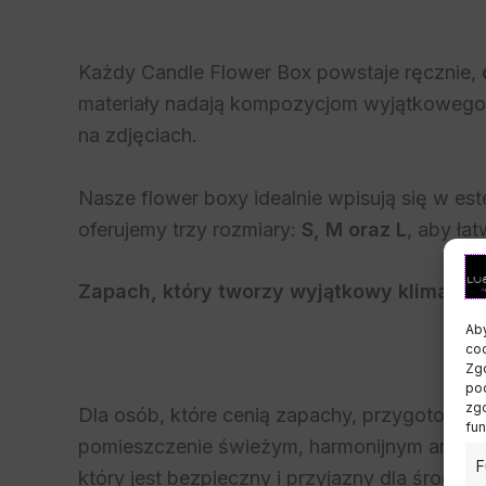
Każdy Candle Flower Box powstaje ręcznie,
materiały nadają kompozycjom wyjątkowego
na zdjęciach.
Nasze flower boxy idealnie wpisują się w es
oferujemy trzy rozmiary:
S, M oraz L
, aby ła
Zapach, który tworzy wyjątkowy klimat
Aby
coo
Zgo
pod
zgo
Dla osób, które cenią zapachy, przygotowa
fun
pomieszczenie świeżym, harmonijnym arom
F
który jest bezpieczny i przyjazny dla środow