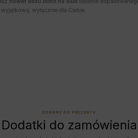
kasz
flower boxu boho na ślub
idealnie dopasowanego
yjątkową, wyłącznie dla Ciebie.
DOBIERZ DO PREZENTU
Dodatki do zamówienia