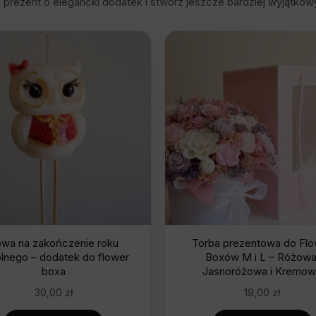
j prezent o elegancki dodatek i stwórz jeszcze bardziej wyjątkow
wa na zakończenie roku
Torba prezentowa do Fl
lnego – dodatek do flower
Boxów M i L – Różowa
boxa
Jasnoróżowa i Kremo
30,00
zł
19,00
zł