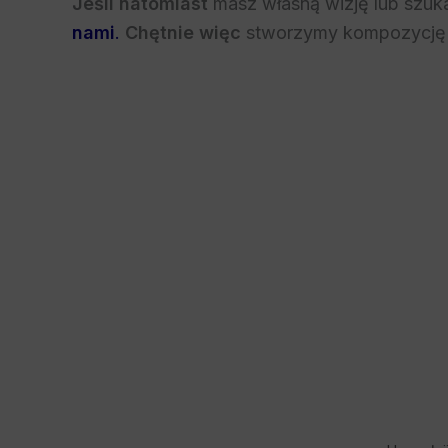
Jeśli natomiast
masz własną wizję lub szu
nami
.
Chętnie więc
stworzymy kompozycję w