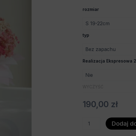
Idealny
rozmiar
Prezent
typ
Realizacja Ekspresowa 2
WYCZYŚĆ
190,00
zł
Dodaj d