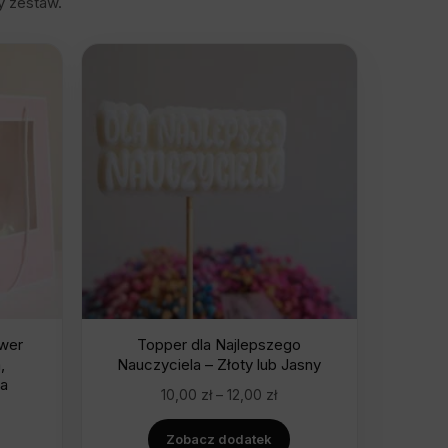
y zestaw.
ower
Topper dla Najlepszego
,
Nauczyciela – Złoty lub Jasny
wa
10,00
zł
–
12,00
zł
Zobacz dodatek