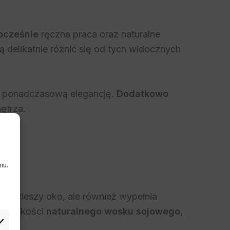
ocześnie
ręczna praca oraz naturalne
delikatnie różnić się od tych widocznych
 i ponadczasową elegancję.
Dodatkowo
ętrza.
iu.
ylko cieszy oko, ale również wypełnia
ej jakości
naturalnego wosku sojowego
,