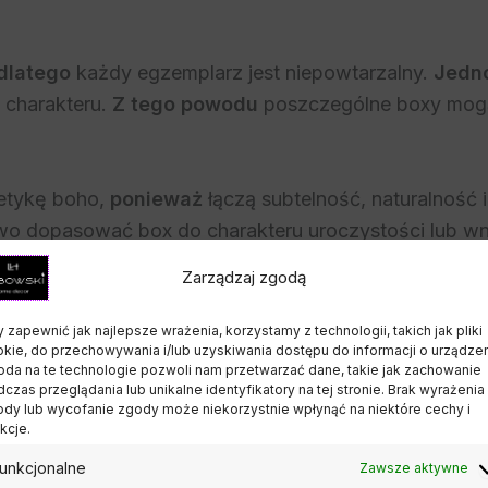
dlatego
każdy egzemplarz jest niepowtarzalny.
Jedn
 charakteru.
Z tego powodu
poszczególne boxy mogą 
tetykę boho,
ponieważ
łączą subtelność, naturalność
two dopasować box do charakteru uroczystości lub wn
Zarządzaj zgodą
 zapewnić jak najlepsze wrażenia, korzystamy z technologii, takich jak pliki
kie, do przechowywania i/lub uzyskiwania dostępu do informacji o urządzen
da na te technologie pozwoli nam przetwarzać dane, takie jak zachowanie
czas przeglądania lub unikalne identyfikatory na tej stronie. Brak wyrażenia
dy lub wycofanie zgody może niekorzystnie wpłynąć na niektóre cechy i
liśmy wersję zapachową.
Dzięki temu
flower box nie t
kcje.
atem.
Ponadto
wszystkie świece wykonujemy z wysoki
unkcjonalne
Zawsze aktywne
iska.