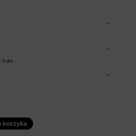
do
440,00 zł
-3 dni
o koszyka