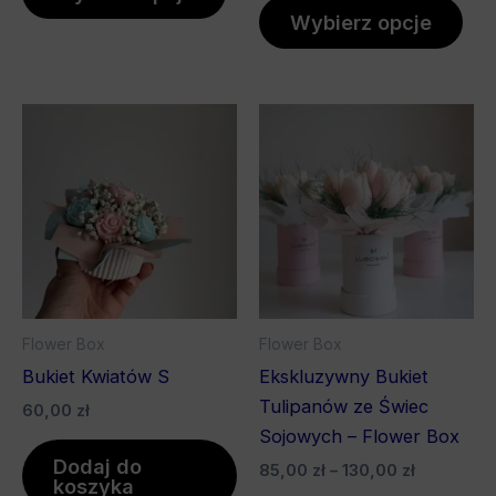
Wybierz opcje
Zakres
Ten
cen:
pro
od
85,00 zł
ma
do
wiel
130,00 zł
war
Opc
mo
wyb
Flower Box
Flower Box
na
Bukiet Kwiatów S
Ekskluzywny Bukiet
stro
Tulipanów ze Świec
60,00
zł
pro
Sojowych – Flower Box
Dodaj do
85,00
zł
–
130,00
zł
koszyka