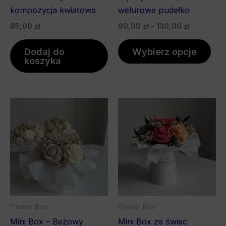
pro
kompozycja kwiatowa
welurowe pudełko
85,00
zł
80,00
zł
–
130,00
zł
Dodaj do
Wybierz opcje
koszyka
Zakres
Zakres
Ten
Ten
cen:
cen:
produkt
pro
od
od
80,00 zł
ma
80,00 zł
ma
do
do
wiele
wiel
125,00 zł
130,00 zł
wariantów.
war
Opcje
Opc
można
mo
wybrać
wyb
Flower Box
Flower Box
na
na
Mini Box – Beżowy
Mini Box ze świec