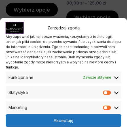
80,00
zł
–
125,00
zł
Wybierz opcje
Wybierz opcje
Zarządzaj zgodą
Aby zapewnić jak najlepsze wrażenia, korzystamy z technologii,
Zakres
Zakres
Ten
Ten
takich jak pliki cookie, do przechowywania i/lub uzyskiwania dostępu
cen:
cen:
do informacji o urządzeniu. Zgoda na te technologie pozwoli nam
produkt
pro
od
od
przetwarzać dane, takie jak zachowanie podczas przeglądania lub
130,00 zł
ma
80,00 zł
ma
unikalne identyfikatory na tej stronie. Brak wyrażenia zgody lub
do
do
wycofanie zgody może niekorzystnie wpłynąć na niektóre cechy i
wiele
wiel
180,00 zł
110,00 zł
funkcje.
wariantów.
war
Funkcjonalne
Zawsze aktywne
Opcje
Opc
można
mo
Statystyka
Statysty
wybrać
wyb
Flower Box
Flower Box
na
na
Flower Box Czerwono-
Flower Box dla
Marketing
Marketi
stronie
stro
Różowy Premium
nauczyciela – świece
produktu
pro
Akceptuję
sojowe w różowym
130,00
zł
–
180,00
zł